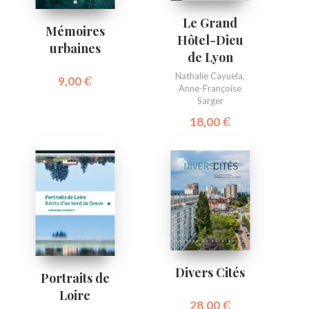
Le Grand
Mémoires
Hôtel-Dieu
urbaines
de Lyon
Nathalie Cayuela
,
9,00
€
Anne-Françoise
Sarger
18,00
€
Divers Cités
Portraits de
Loire
28,00
€