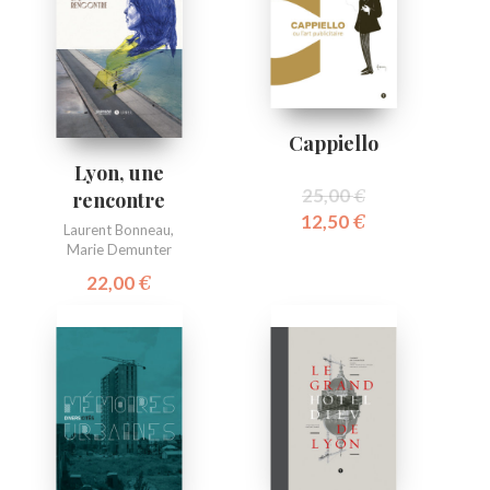
Cappiello
Lyon, une
25,00
€
rencontre
12,50
€
Laurent Bonneau
,
Marie Demunter
22,00
€