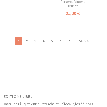
Bergeret
,
Vincent
Brunot
25,00
€
1
2
3
4
5
6
7
SUIV >
ÉDITIONS LIBEL
Installées à Lyon entre Perrache et Bellecour, les éditions