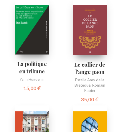
La politique
Le collier de
en tribune
l’ange paon
Yann Huguenin
Estelle Amy de la
Bretèque
,
Romain
15,00
€
Rabier
35,00
€