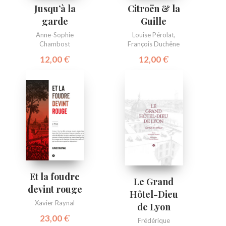
Jusqu’à la
Citroën & la
garde
Guille
Anne-Sophie
Louise Pérolat
,
Chambost
François Duchêne
12,00
€
12,00
€
Et la foudre
Le Grand
devint rouge
Hôtel-Dieu
Xavier Raynal
de Lyon
23,00
€
Frédérique