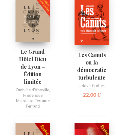
Le Grand
Les Canuts
Hôtel Dieu
ou la
de Lyon –
démocratie
Édition
turbulente
limitée
Ludovic Frobert
Ombline d’Aboville
,
22,00
€
Frédérique
Malotaux
,
Ferrante
Ferranti