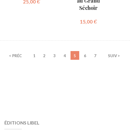
au Grand
25,00
€
Séchoir
15,00
€
< PRÉC
1
2
3
4
5
6
7
SUIV >
ÉDITIONS LIBEL