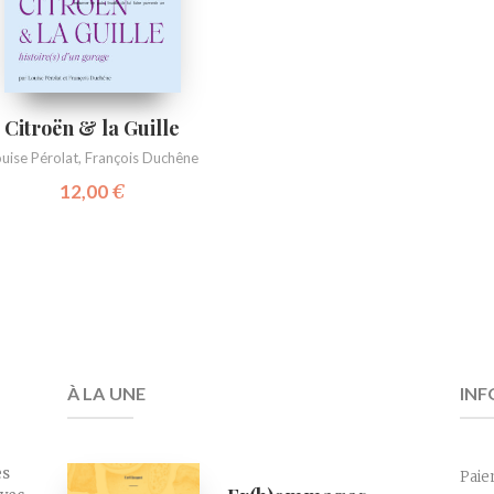
Citroën & la Guille
uise Pérolat
,
François Duchêne
12,00
€
À LA UNE
INF
es
Paie