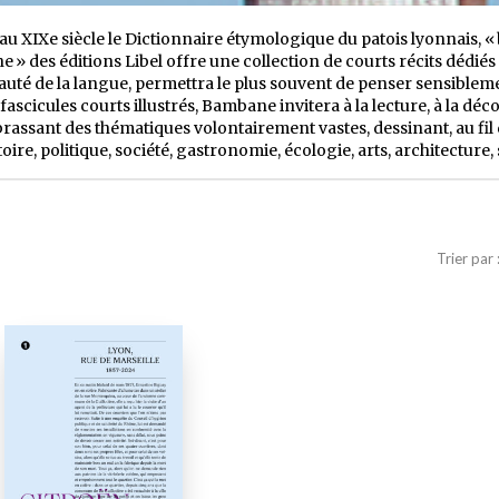
u XIXe siècle le Dictionnaire étymologique du patois lyonnais, « 
 » des éditions Libel offre une collection de courts récits dédiés
a beauté de la langue, permettra le plus souvent de penser sensiblem
fascicules courts illustrés, Bambane invitera à la lecture, à la dé
brassant des thématiques volontairement vastes, dessinant, au fil d
ire, politique, société, gastronomie, écologie, arts, architecture,
Trier par 