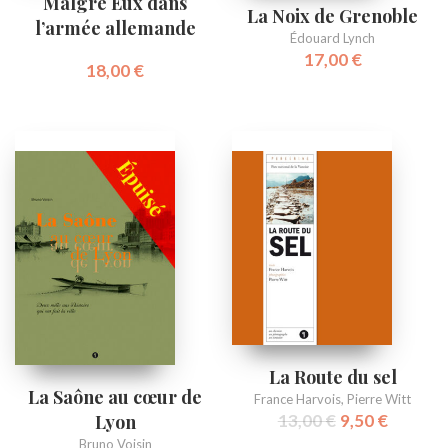
Malgré Eux dans
La Noix de Grenoble
l’armée allemande
Édouard Lynch
17,00
€
18,00
€
La Route du sel
La Saône au cœur de
France Harvois
,
Pierre Witt
Lyon
13,00
€
9,50
€
Bruno Voisin