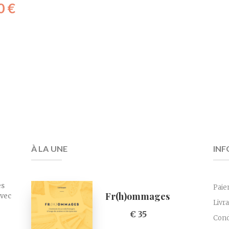
0
€
À LA UNE
INF
es
Paie
Fr(h)ommages
avec
Livr
€ 35
Cond