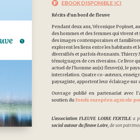
EBOOK DISPONIBLE ICI
Récits d’un bord de fleuve
Pendant deux ans, Véronique Popinet, aut
des hommes et des femmes qui vivent et tr
des images contemporaines et familières de
explorent les liens entre les habitants et 
diversifiés et parfois étonnants. Thierry 
témoignages de ces riverains. Ce livre q
actuel de l’homme au(x) fleuve(s), le pay
interrelation. Quatre co-auteurs, ensei
paysagiste, apportent leur éclairage sur c
Ouvrage publié en partenariat avec l’
soutien du
Fonds européen agricole po
L’association FLEUVE LOIRE FERTILE
a p
social autour du fleuve Loire
, de son patrimoi