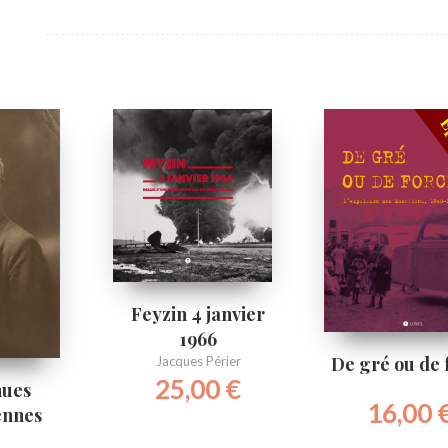
Feyzin 4 janvier
1966
De gré ou de 
Jacques Périer
25,00
€
nues
16,00
ennes