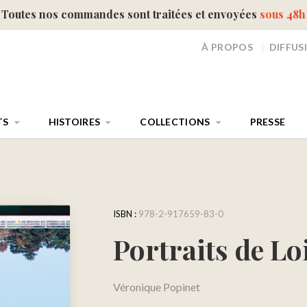
Toutes nos commandes sont traitées et envoyées
sous 48h
À PROPOS
DIFFUS
TS
HISTOIRES
COLLECTIONS
PRESSE
ISBN :
978-2-917659-83-0
Portraits de Lo
Véronique Popinet