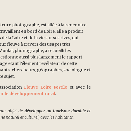
eure photographe, est allée à la rencontre
availlent en bord de Loire. Elle a produit
 la Loire et de la vie sur ses rives, qui
leur fleuve à travers des usages très
Moulat, phonographe, a recueilli les
uestionne aussi plus largement le rapport
sage étant l’élément révélateur de cette
gnants-chercheurs, géographes, sociologue et
e sujet.
association
Fleuve Loire Fertile
et avec le
ur le développement rural
.
our objet de
développer un tourisme durable et
ne naturel et culturel, avec les habitants.