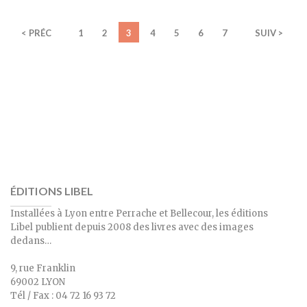
< PRÉC
1
2
3
4
5
6
7
SUIV >
ÉDITIONS LIBEL
Installées à Lyon entre Perrache et Bellecour, les éditions
Libel publient depuis 2008 des livres avec des images
dedans…
9, rue Franklin
69002 LYON
Tél / Fax : 04 72 16 93 72