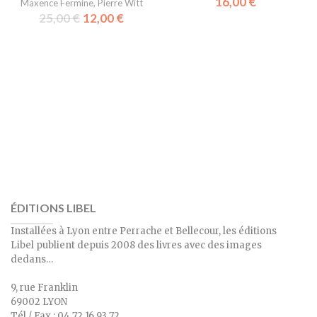
16,00
€
Maxence Fermine
,
Pierre Witt
25,00
€
12,00
€
ÉDITIONS LIBEL
Installées à Lyon entre Perrache et Bellecour, les éditions
Libel publient depuis 2008 des livres avec des images
dedans…
9, rue Franklin
69002 LYON
Tél / Fax : 04 72 16 93 72