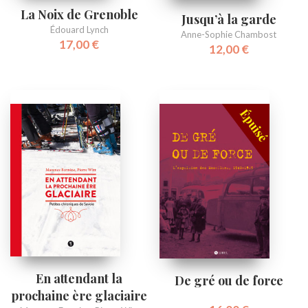
La Noix de Grenoble
Jusqu’à la garde
Édouard Lynch
Anne-Sophie Chambost
17,00
€
12,00
€
En attendant la
De gré ou de force
prochaine ère glaciaire