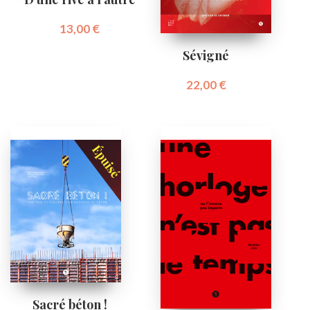
13,00
€
Sévigné
22,00
€
Sacré béton !