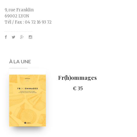
9, rue Franklin
69002 LYON
Tél / Fax : 04 72 16 93 72
À LA UNE
Fr(h)ommages
€ 35