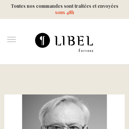
Toutes nos commandes sont traitées et envoyées
sous 48h