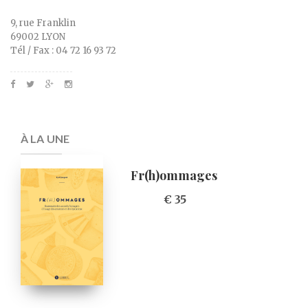
9, rue Franklin
69002 LYON
Tél / Fax : 04 72 16 93 72
À LA UNE
Fr(h)ommages
€ 35