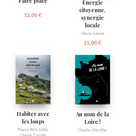
Faire place
Énergie
citoyenne,
12,00
€
synergie
locale
Olivia Gamel
15,00
€
Habiter avec
Au nom de la
les loups
Loire !
Pierre Witt
,
Edith
Charles Altorffer
Chezel
,
Coralie