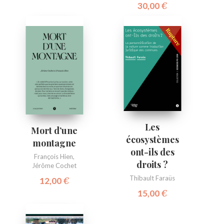
30,00
€
Les
Mort d’une
écosystèmes
montagne
ont-ils des
François Hien
,
droits ?
Jérôme Cochet
Thibault Faraüs
12,00
€
15,00
€