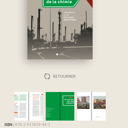
RETOURNER
ISBN :
978-2-917659-44-1