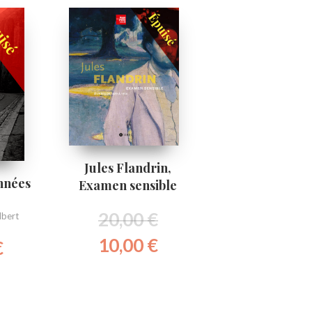
Jules Flandrin,
nnées
Examen sensible
20,00
€
lbert
10,00
€
€