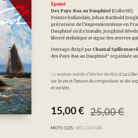
Épuisé
Des Pays-Bas au Dauphiné
[Collectif]
Peintre hollandais, Johan Barthold Jong
précurseur de l’impressionnisme en Franc
Dauphiné où il s’installe, Jongkind dével
liberté stylistique et signe des œuvres q
Ouvrage dirigé par
Chantal Spillemaec
des Pays-Bas au Dauphiné” organisée a
La
maison natale d’Hector Berlioz
à La Côte
sur la vie et l’œuvre du compositeur et des e
et variées.
15,00
€
€
25,00
MOTS-CLÉS :
ART
,
CULTURE