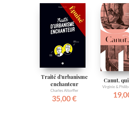
Traité d’urbanisme
Canut, qui
enchanteur
Virginie & Phili
Charles Altorffer
19,0
35,00
€