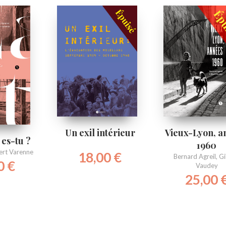
Un exil intérieur
Vieux-Lyon, a
 es-tu ?
1960
bert Varenne
18,00
€
Bernard Agreil
,
Gi
0
€
Vaudey
25,00