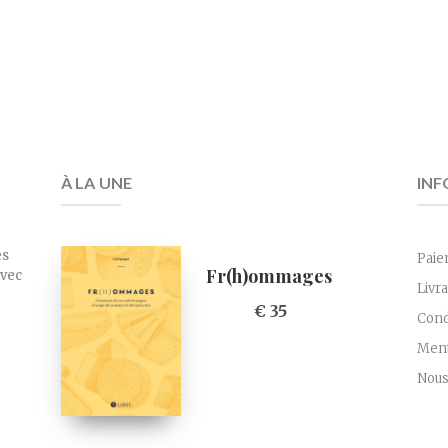
À LA UNE
INF
es
Paie
Fr(h)ommages
avec
Livr
€ 35
Cond
Ment
Nous