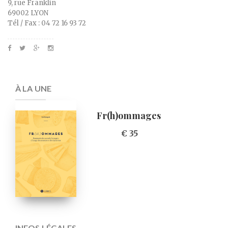
9, rue Franklin
69002 LYON
Tél / Fax : 04 72 16 93 72
À LA UNE
Fr(h)ommages
€ 35
INFOS LÉGALES