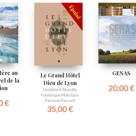
tère au
GENAS
Le Grand Hôtel
el de la
Dieu de Lyon
20,00
€
tion
Ombline d’Aboville
,
Frédérique Malotaux
,
0
€
Ferrante Ferranti
35,00
€