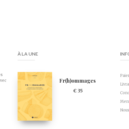
À LA UNE
INF
es
Paie
Fr(h)ommages
avec
Livr
€ 35
Cond
Ment
Nous