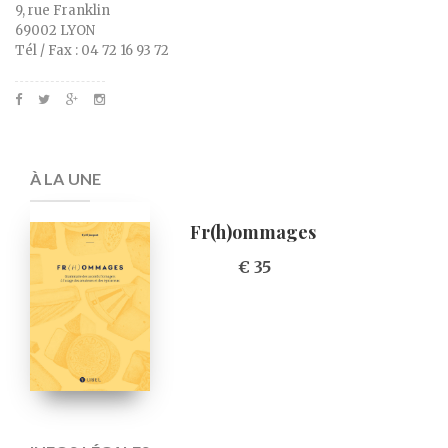
9, rue Franklin
69002 LYON
Tél / Fax : 04 72 16 93 72
À LA UNE
Fr(h)ommages
€ 35