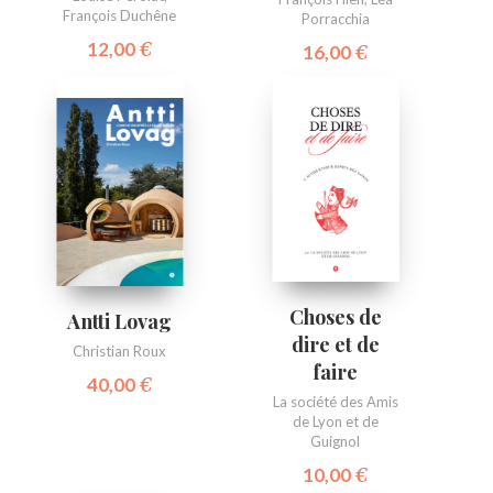
François Duchêne
Porracchia
12,00
€
16,00
€
Choses de
Antti Lovag
dire et de
Christian Roux
faire
40,00
€
La société des Amis
de Lyon et de
Guignol
10,00
€