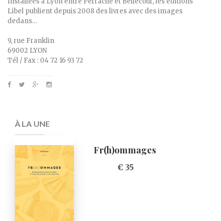
Installées à Lyon entre Perrache et Bellecour, les éditions
Libel publient depuis 2008 des livres avec des images
dedans…
9, rue Franklin
69002 LYON
Tél / Fax : 04 72 16 93 72
À LA UNE
Fr(h)ommages
€ 35