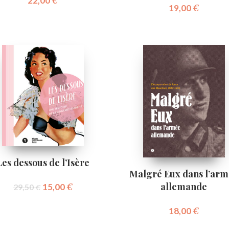
22,00
€
19,00
€
Les dessous de l’Isère
Malgré Eux dans l’ar
allemande
15,00
€
29,50
€
18,00
€