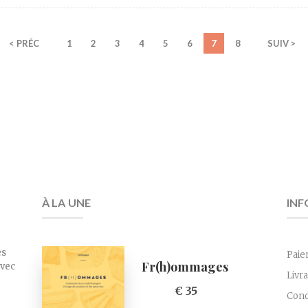
< PRÉC
1
2
3
4
5
6
7
8
SUIV >
À LA UNE
INF
es
Paie
Fr(h)ommages
avec
Livr
€ 35
Cond