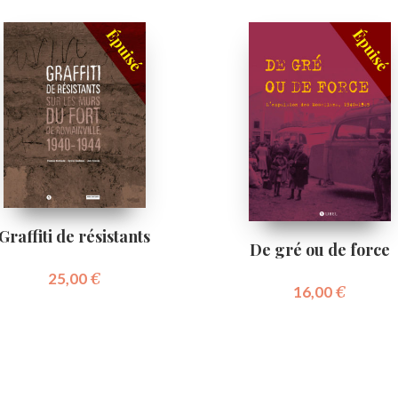
Graffiti de résistants
De gré ou de force
25,00
€
16,00
€