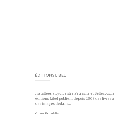
ÉDITIONS LIBEL
Installées à Lyon entre Perrache et Bellecour, l
éditions Libel publient depuis 2008 des livres 
des images dedans…
9, rue Franklin