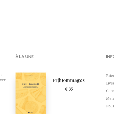
À LA UNE
INF
es
Paie
Fr(h)ommages
avec
Livr
€ 35
Cond
Ment
Nous